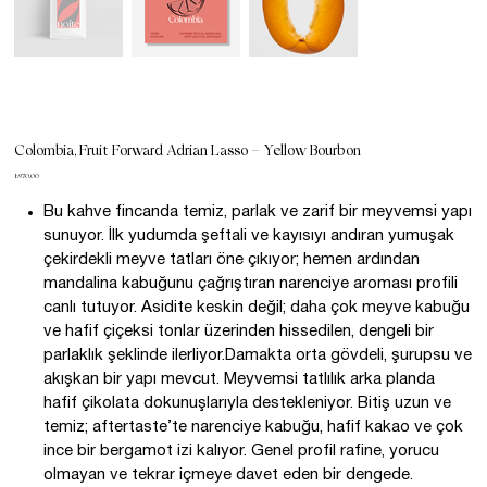
Colombia, Fruit Forward Adrian Lasso – Yellow Bourbon
Fiyat
₺970,00
Bu kahve fincanda temiz, parlak ve zarif bir meyvemsi yapı
sunuyor. İlk yudumda şeftali ve kayısıyı andıran yumuşak
çekirdekli meyve tatları öne çıkıyor; hemen ardından
mandalina kabuğunu çağrıştıran narenciye aroması profili
canlı tutuyor. Asidite keskin değil; daha çok meyve kabuğu
ve hafif çiçeksi tonlar üzerinden hissedilen, dengeli bir
parlaklık şeklinde ilerliyor.Damakta orta gövdeli, şurupsu ve
akışkan bir yapı mevcut. Meyvemsi tatlılık arka planda
hafif çikolata dokunuşlarıyla destekleniyor. Bitiş uzun ve
temiz; aftertaste’te narenciye kabuğu, hafif kakao ve çok
ince bir bergamot izi kalıyor. Genel profil rafine, yorucu
olmayan ve tekrar içmeye davet eden bir dengede.