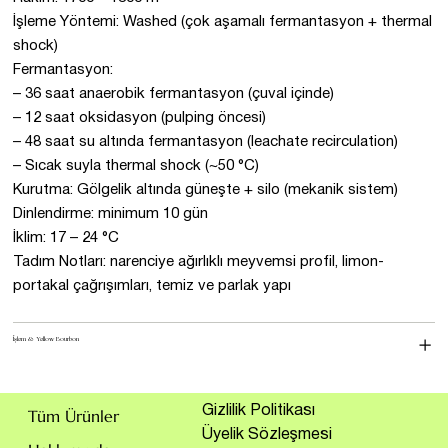
İşleme Yöntemi: Washed (çok aşamalı fermantasyon + thermal
shock)
Fermantasyon:
– 36 saat anaerobik fermantasyon (çuval içinde)
– 12 saat oksidasyon (pulping öncesi)
– 48 saat su altında fermantasyon (leachate recirculation)
– Sıcak suyla thermal shock (~50 °C)
Kurutma: Gölgelik altında güneşte + silo (mekanik sistem)
Dinlendirme: minimum 10 gün
İklim: 17 – 24 °C
Tadım Notları: narenciye ağırlıklı meyvemsi profil, limon-
portakal çağrışımları, temiz ve parlak yapı
İşlem & Yellow Bourbon
Gizlilik Politikası
Tüm Ürünler
Üyelik Sözleşmesi