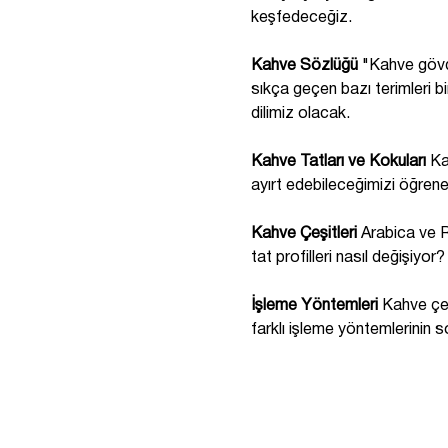
keşfedeceğiz.
Kahve Sözlüğü
 "Kahve gövd
sıkça geçen bazı terimleri b
dilimiz olacak.
Kahve Tatları ve Kokuları
 Ka
ayırt edebileceğimizi öğren
Kahve Çeşitleri
 Arabica ve R
tat profilleri nasıl değişiyor?
İşleme Yöntemleri
 Kahve çek
farklı işleme yöntemlerinin s