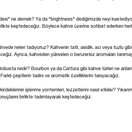
esi" ne demek? Ya da "brightness" dediğimizde neyi kastediy
irlikte keşfedeceğiz. Böylece kahve üzerine sohbet ederken herk
hvede neleri tadıyoruz? Kahvenin tatlı, asidik, acı veya tuzlu gibi t
eceğiz. Ayrıca, kahveden yükselen o benzersiz aromaları tanıma
obusta nedir? Bourbon ya da Cattura gibi kahve türleri ne anlama 
 Farklı çeşitlerin tadını ve aromatik özelliklerini tanıyacağız.
irdeklerinin işlenme yöntemleri, lezzetlerini nasıl etkiler? Yıkanm
onuçlarını birlikte tadımlayarak keşfedeceğiz.