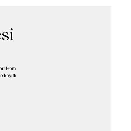
si
yor! Hem
e keyifli