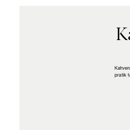
K
Kahveni
pratik t